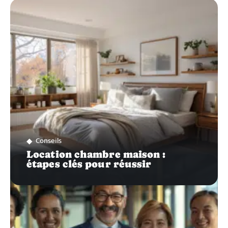
ZOOM
SUR…
Conseils
Location chambre maison :
étapes clés pour réussir