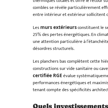
thermiques totales et offre le retour su
combles se révèle particulièrement eff
entre intérieur et extérieur solliciten
Les
constituent le s
murs extérieurs
25% des pertes énergétiques. En climat
une attention particulière à l’étanchéité
désordres structurels.
Les planchers bas complètent cette hié
constructions sur vide sanitaire ou cav
évalue systématiquemen
certifiée RGE
performances énergétiques et maximiser
tenant compte des spécificités architect
Quels investissements 