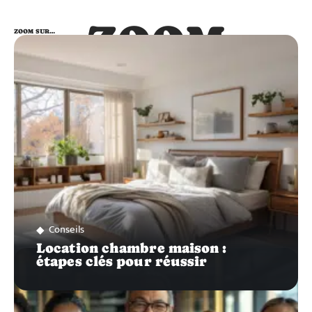
ZOOM
ZOOM SUR…
SUR…
Conseils
Location chambre maison :
étapes clés pour réussir