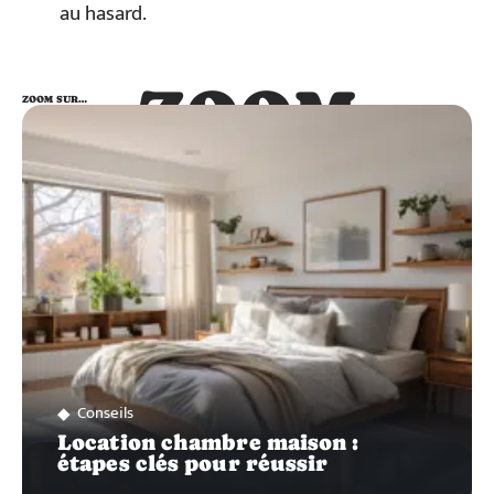
au hasard.
ZOOM
ZOOM SUR…
SUR…
Conseils
Location chambre maison :
étapes clés pour réussir